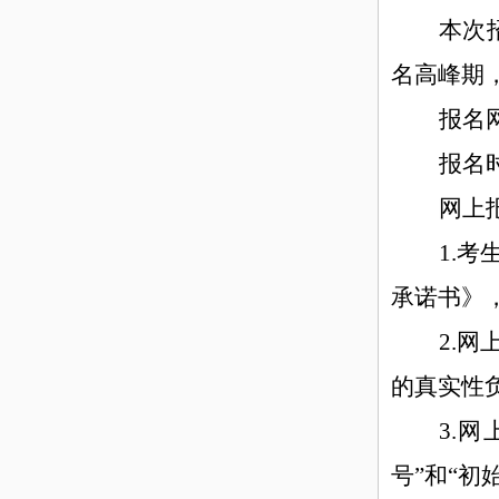
本次
名高峰期
报名
报名
网上
1.
承诺书》
2.
的真实性
3.
号”和“