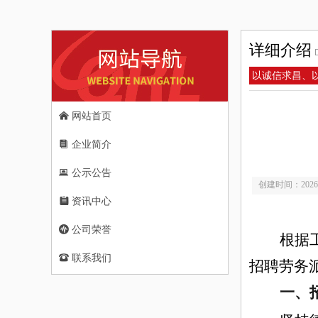
详细介绍
以诚信求昌、
낀
网站首页
뀴
企业简介
뀵
公示公告
创建时间：
2026
뀳
资讯中心
뀱
公司荣誉
根据
뀰
联系我们
招聘
劳务
一、