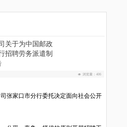
司关于为中国邮政
行招聘劳务派遣制
告
浏览量：
406
넶
公司张家口市分行委托决定面向社会公开
：