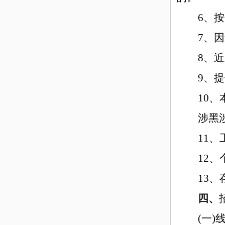
6、
7、
8、
9、
10
涉黑
11
12
13
四、
(一)