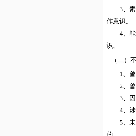
3、
素
作意识。
4、
能
识。
（二）不
1、
2、
3、
4、
5、
的。