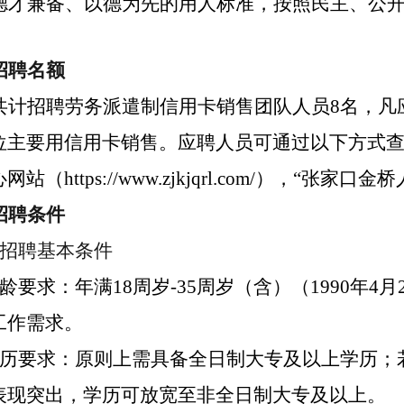
德才兼备、以德为先的用人标准，按照
民主、
公
招聘名额
共计招聘
劳务派遣制
信用卡销售团队人员8
名，凡
位主要用
信用卡销售
。应聘人员可通过以下方式查
站（https://www.zjkjqrl.com/），“
招聘条件
招聘基本条件
龄要求：年满18周岁
-
35周岁（含）
（
1990年4月
工作需求。
历要求：原则上需具备全日制大专及以上学历；
表现突出，学历可放宽至非全日制大专及以上。