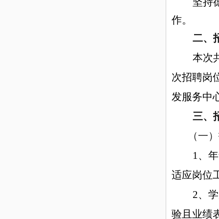
坚持
作。
二、
本次
次招聘岗
发服务中心网
三、
（一）
1、
年
适应岗位
2、
学
验且业绩