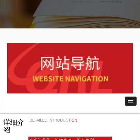
DETAILED INTRODUCTI
ON
详细介
绍